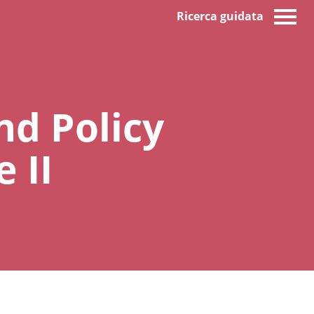
Ricerca guidata
nd Policy
 II