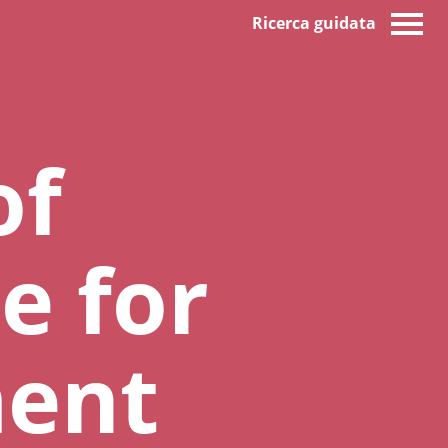
Ricerca guidata
of
e for
ment