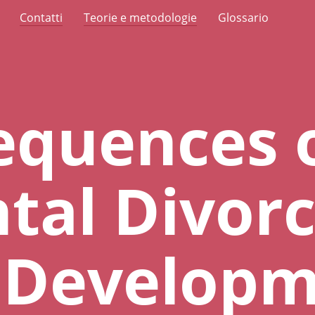
Contatti
Teorie e metodologie
Glossario
equences 
tal Divorc
d Develop