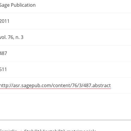
Sage Publication
2011
vol. 76, n. 3
487
511
http://asr.sagepub.com/content/76/3/487.abstract