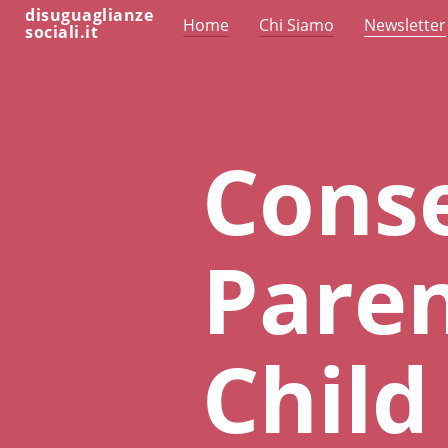
disuguaglianze
Home
Chi Siamo
Newsletter
sociali.it
Cons
Paren
Chil