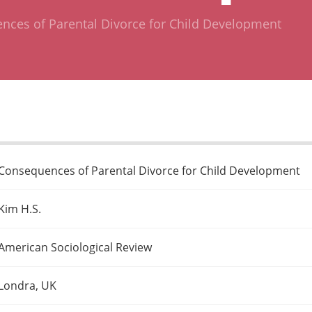
nces of Parental Divorce for Child Development
Consequences of Parental Divorce for Child Development
Kim H.S.
American Sociological Review
Londra, UK