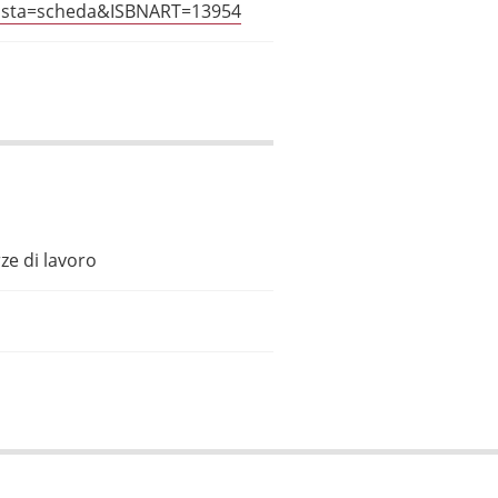
?vista=scheda&ISBNART=13954
ze di lavoro