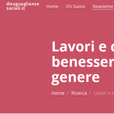
disuguaglianze
Home
Chi Siamo
Newsletter
sociali.it
Lavori e 
benesser
genere
Home
Ricerca
Lavori e 