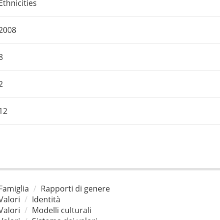
Ethnicities
2008
8
2
12
Famiglia
Rapporti di genere
Valori
Identità
Valori
Modelli culturali