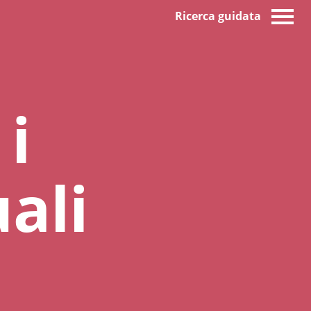
Ricerca guidata
 i
ali