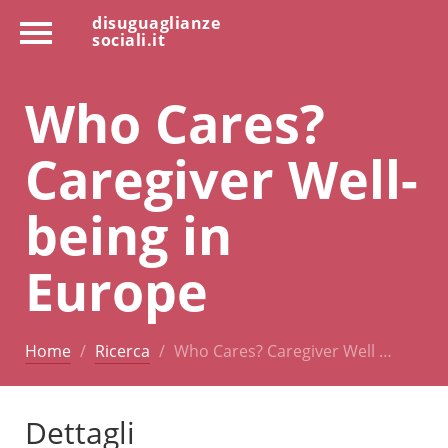
disuguaglianze
sociali.it
Who Cares?
Caregiver Well-
being in
Europe
Home
Ricerca
Who Cares? Caregiver Well …
Dettagli