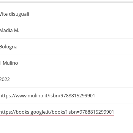
Vite disuguali
Madia M.
Bologna
il Mulino
2022
https://www.mulino.it/isbn/9788815299901
https://books.google.it/books?isbn=9788815299901