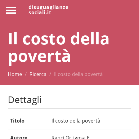
disuguaglianze
sociali.it
Il costo della
povertà
Home
Ricerca
Il costo della povertà
Dettagli
Titolo
Il costo della povertà
Autore
Ranci Ortigosa E.