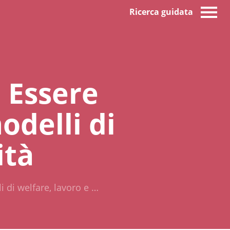
Ricerca guidata
à Essere
odelli di
ità
i di welfare, lavoro e …