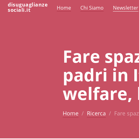
disuguaglianze
Home
Chi Siamo
Newsletter
sociali.it
Fare spaz
padri in 
welfare, 
Home
Ricerca
Fare spazi