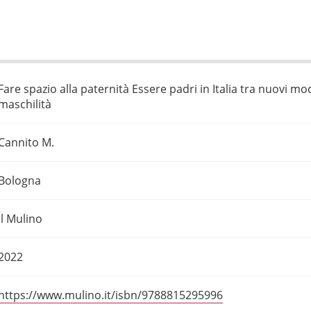
Fare spazio alla paternità Essere padri in Italia tra nuovi mod
maschilità
Cannito M.
Bologna
il Mulino
2022
https://www.mulino.it/isbn/9788815295996