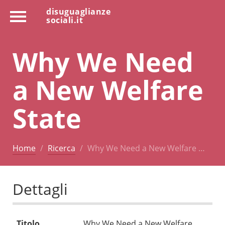
disuguaglianze
sociali.it
Why We Need
a New Welfare
State
Home
Ricerca
Why We Need a New Welfare …
Dettagli
Titolo
Why We Need a New Welfare