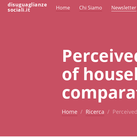
disuguaglianze
Home
Chi Siamo
Newsletter
sociali.it
Perceived
of house
comparat
Home
Ricerca
Perceived