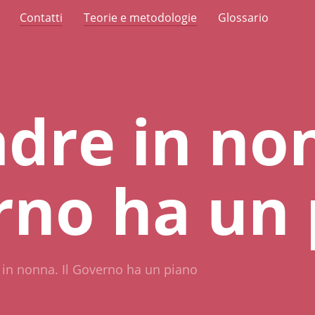
Contatti
Teorie e metodologie
Glossario
dre in non
no ha un 
in nonna. Il Governo ha un piano