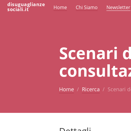
disuguaglianze
Home
Chi Siamo
Newsletter
sociali.it
Scenari d
consulta
Home
Ricerca
Scenari d
Dettagli