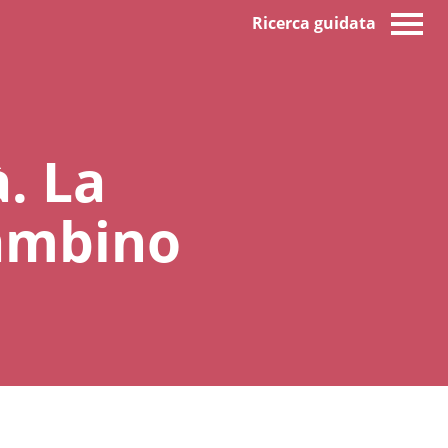
Ricerca guidata
à. La
bambino