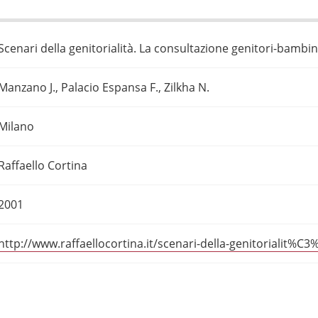
Scenari della genitorialità. La consultazione genitori-bambi
Manzano J., Palacio Espansa F., Zilkha N.
Milano
Raffaello Cortina
2001
http://www.raffaellocortina.it/scenari-della-genitorialit%C3