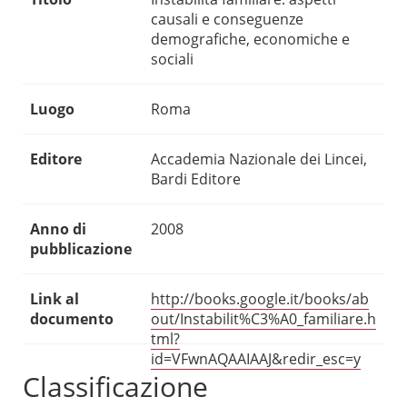
causali e conseguenze
demografiche, economiche e
sociali
Luogo
Roma
Editore
Accademia Nazionale dei Lincei,
Bardi Editore
Anno di
2008
pubblicazione
Link al
http://books.google.it/books/ab
documento
out/Instabilit%C3%A0_familiare.h
tml?
id=VFwnAQAAIAAJ&redir_esc=y
Classificazione