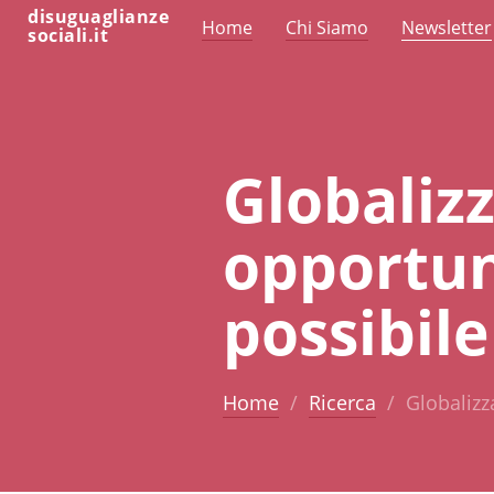
disuguaglianze
Home
Chi Siamo
Newsletter
sociali.it
Globalizz
opportun
possibile
Home
Ricerca
Globalizz