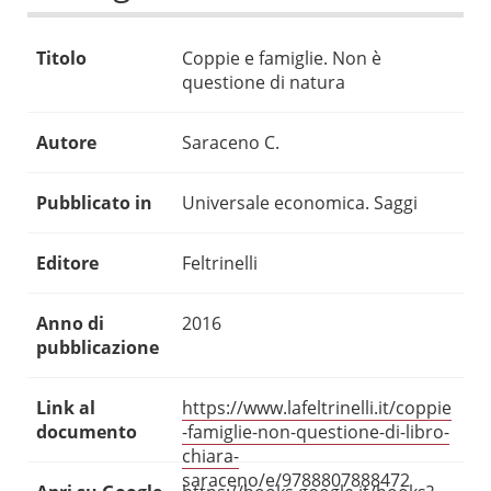
Titolo
Coppie e famiglie. Non è
questione di natura
Autore
Saraceno C.
Pubblicato in
Universale economica. Saggi
Editore
Feltrinelli
Anno di
2016
pubblicazione
Link al
https://www.lafeltrinelli.it/coppie
documento
-famiglie-non-questione-di-libro-
chiara-
saraceno/e/9788807888472