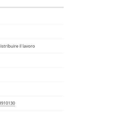
stribuire il lavoro
33910130