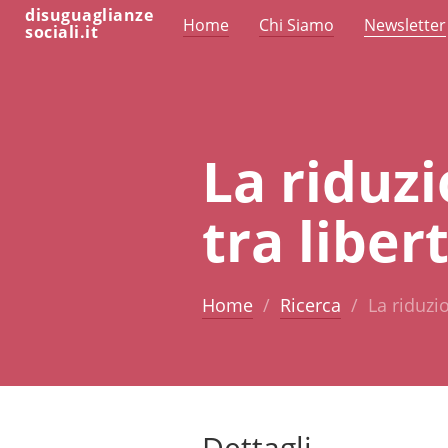
disuguaglianze
Home
Chi Siamo
Newsletter
sociali.it
La riduz
tra liber
Home
Ricerca
La riduzi
Dettagli