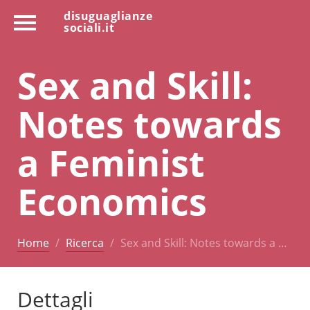
disuguaglianze
sociali.it
Sex and Skill:
Notes towards
a Feminist
Economics
Home
Ricerca
Sex and Skill: Notes towards a …
Dettagli