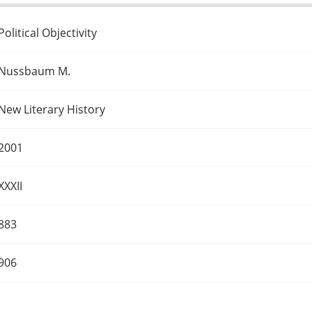
Political Objectivity
Nussbaum M.
New Literary History
2001
XXXII
883
906