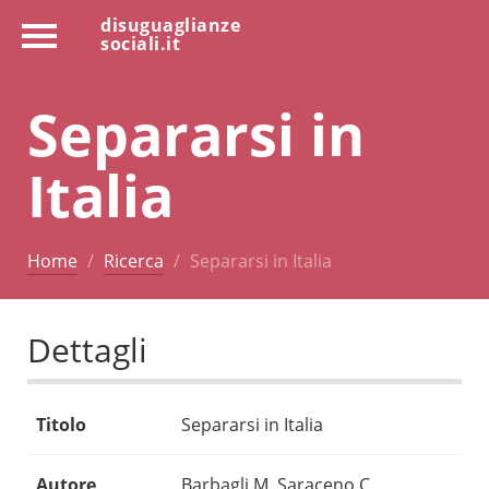
disuguaglianze
sociali.it
Separarsi in
Italia
Home
Ricerca
Separarsi in Italia
Dettagli
Titolo
Separarsi in Italia
Autore
Barbagli M, Saraceno C.