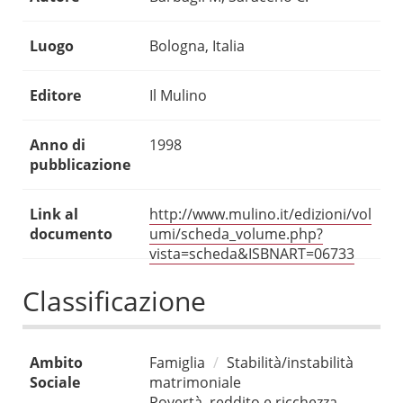
Luogo
Bologna, Italia
Editore
Il Mulino
Anno di
1998
pubblicazione
Link al
http://www.mulino.it/edizioni/vol
documento
umi/scheda_volume.php?
vista=scheda&ISBNART=06733
Classificazione
Ambito
Famiglia
Stabilità/instabilità
Sociale
matrimoniale
Povertà, reddito e ricchezza