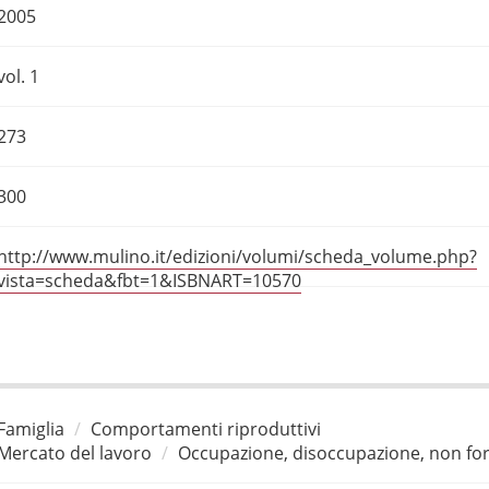
2005
vol. 1
273
300
http://www.mulino.it/edizioni/volumi/scheda_volume.php?
vista=scheda&fbt=1&ISBNART=10570
Famiglia
Comportamenti riproduttivi
Mercato del lavoro
Occupazione, disoccupazione, non for