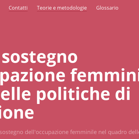
Contatti
Teorie e metodologie
Glossario
 sostegno
upazione femmini
lle politiche di
zione
sostegno dell'occupazione femminile nel quadro delle 