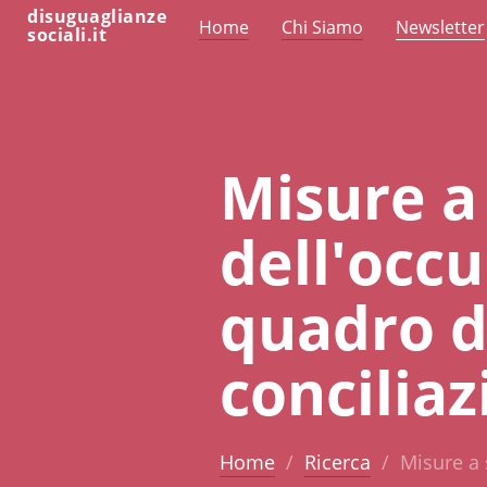
disuguaglianze
Home
Chi Siamo
Newsletter
sociali.it
Misure a
dell'occ
quadro de
concilia
Home
Ricerca
Misure a 