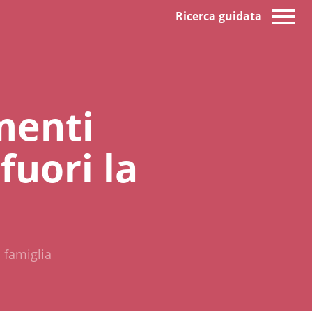
Ricerca guidata
menti
fuori la
 famiglia