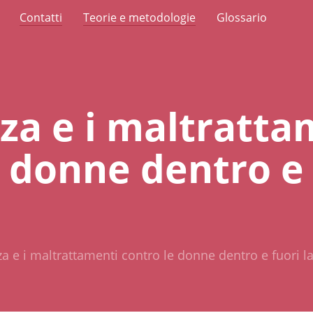
Contatti
Teorie e metodologie
Glossario
nza e i maltratta
 donne dentro e 
za e i maltrattamenti contro le donne dentro e fuori la