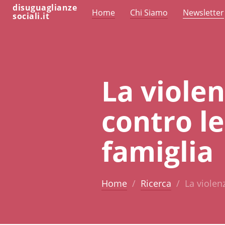
disuguaglianze
Home
Chi Siamo
Newsletter
sociali.it
La viole
contro le
famiglia
Home
Ricerca
La violen