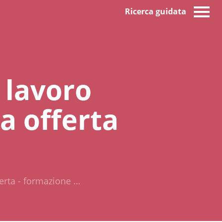
Ricerca guidata
l lavoro
a offerta
ferta - formazione …