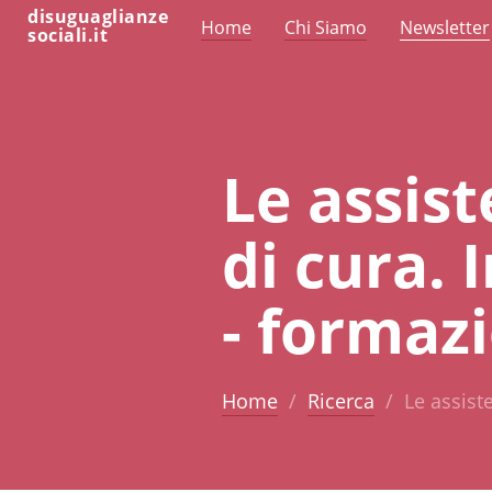
disuguaglianze
Home
Chi Siamo
Newsletter
sociali.it
Le assist
di cura.
- formaz
Home
Ricerca
Le assist