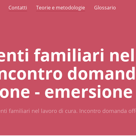
Contatti
Teorie e metodologie
Glossario
enti familiari ne
 Incontro domand
ione - emersione
enti familiari nel lavoro di cura. Incontro domanda of