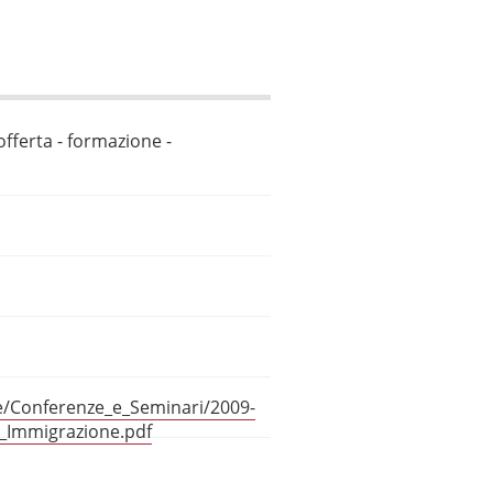
offerta - formazione -
ne/Conferenze_e_Seminari/2009-
_Immigrazione.pdf