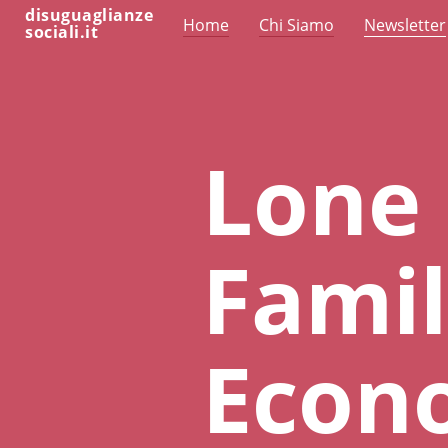
disuguaglianze
Home
Chi Siamo
Newsletter
sociali.it
Lone 
Famil
Econ