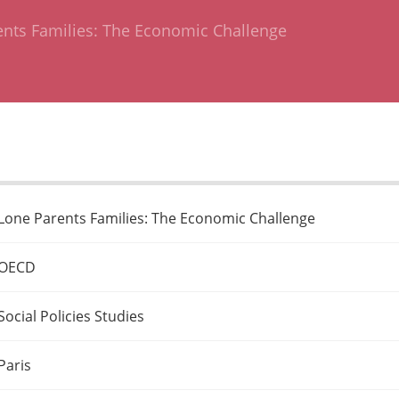
nts Families: The Economic Challenge
Lone Parents Families: The Economic Challenge
OECD
Social Policies Studies
Paris