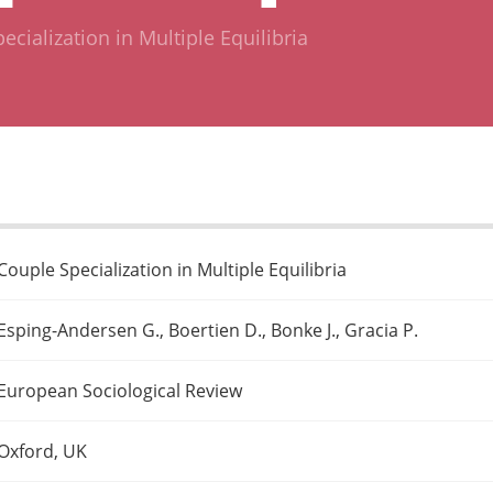
ecialization in Multiple Equilibria
Couple Specialization in Multiple Equilibria
Esping-Andersen G., Boertien D., Bonke J., Gracia P.
European Sociological Review
Oxford, UK