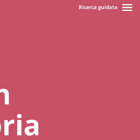
Ricerca guidata
n
ria