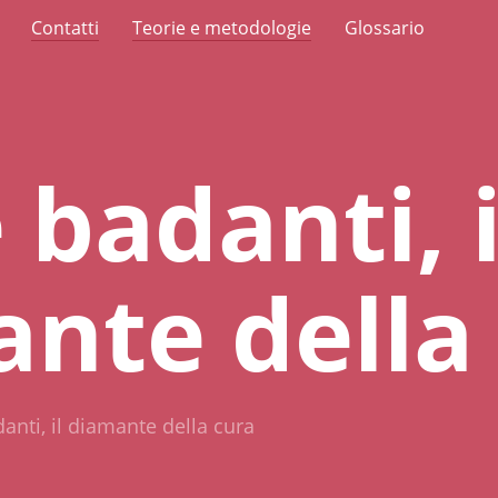
Contatti
Teorie e metodologie
Glossario
 badanti, i
nte della
danti, il diamante della cura