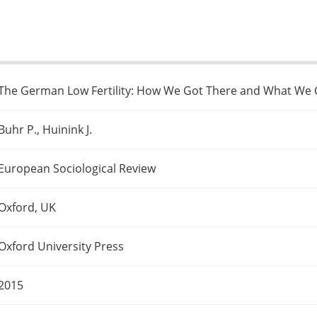
The German Low Fertility: How We Got There and What We C
Buhr P., Huinink J.
European Sociological Review
Oxford, UK
Oxford University Press
2015