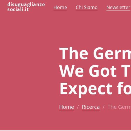
disuguaglianze
Home
Chi Siamo
Newsletter
sociali.it
The Germ
We Got 
Expect f
Home
Ricerca
The Germa