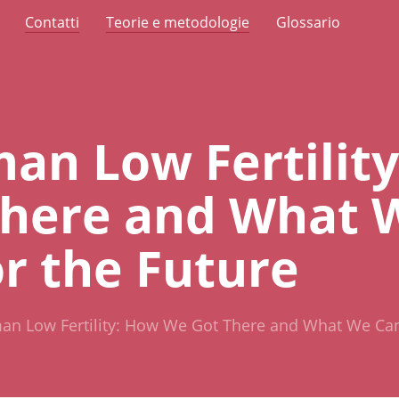
Contatti
Teorie e metodologie
Glossario
an Low Fertilit
There and What 
or the Future
n Low Fertility: How We Got There and What We Can 