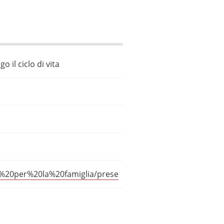
o il ciclo di vita
io%20per%20la%20famiglia/prese