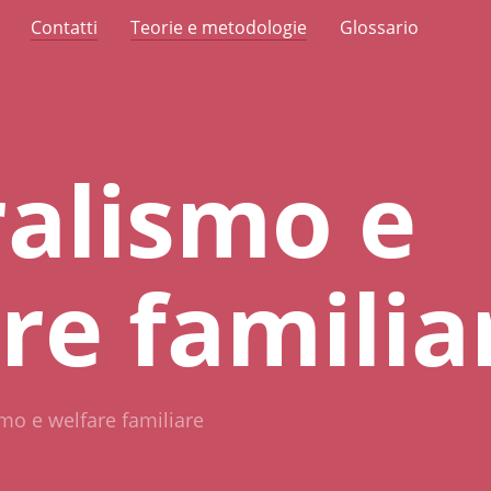
Contatti
Teorie e metodologie
Glossario
alismo e
re familia
mo e welfare familiare