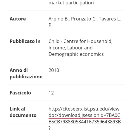
market participation
Autore
Arpino B., Pronzato C., Tavares L.
P.
Pubblicato in
Child - Centre for Household,
Income, Labour and
Demographic economics
Anno di
2010
pubblicazione
Fascicolo
12
Link al
http://citeseerx.ist.psu.edu/view
documento
doc/download;jsessionid=7BA0C
B5CB7988805844167359643893B
?