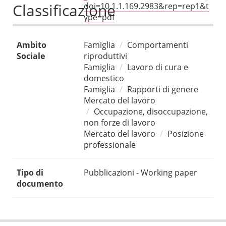
Classificazione
doi=10.1.1.169.2983&rep=rep1&t
ype=pdf
Ambito
Famiglia
Comportamenti
Sociale
riproduttivi
Famiglia
Lavoro di cura e
domestico
Famiglia
Rapporti di genere
Mercato del lavoro
Occupazione, disoccupazione,
non forze di lavoro
Mercato del lavoro
Posizione
professionale
Tipo di
Pubblicazioni - Working paper
documento