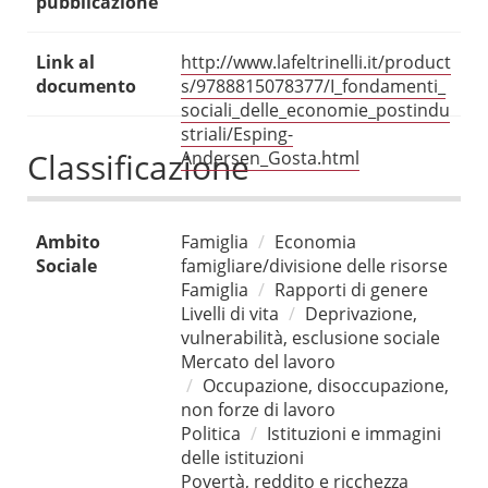
pubblicazione
Link al
http://www.lafeltrinelli.it/product
documento
s/9788815078377/I_fondamenti_
sociali_delle_economie_postindu
striali/Esping-
Classificazione
Andersen_Gosta.html
Ambito
Famiglia
Economia
Sociale
famigliare/divisione delle risorse
Famiglia
Rapporti di genere
Livelli di vita
Deprivazione,
vulnerabilità, esclusione sociale
Mercato del lavoro
Occupazione, disoccupazione,
non forze di lavoro
Politica
Istituzioni e immagini
delle istituzioni
Povertà, reddito e ricchezza