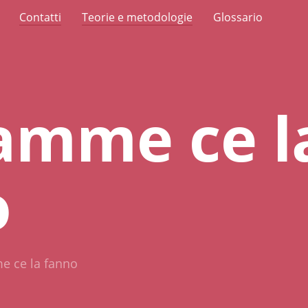
Contatti
Teorie e metodologie
Glossario
amme ce l
o
 ce la fanno