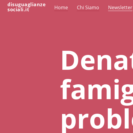
disuguaglianze
Home
Chi Siamo
Newsletter
sociali.it
Denat
famig
prob