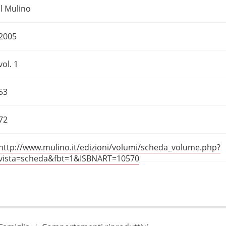
Il Mulino
2005
vol. 1
53
72
http://www.mulino.it/edizioni/volumi/scheda_volume.php?
vista=scheda&fbt=1&ISBNART=10570