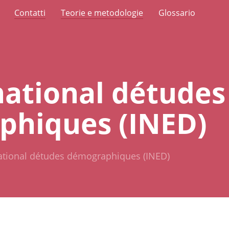
Contatti
Teorie e metodologie
Glossario
national détudes
phiques (INED)
national détudes démographiques (INED)