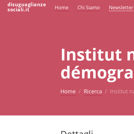
disuguaglianze
Home
Chi Siamo
Newsletter
sociali.it
Institut 
démogra
Home
Ricerca
Institut 
Dettagli