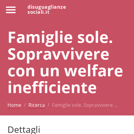
disuguaglianze
sociali.it
Famiglie sole.
Sopravvivere
con un welfare
inefficiente
Home
Ricerca
Famiglie sole. Sopravvivere …
Dettagli