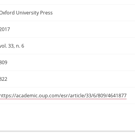
Oxford University Press
2017
vol. 33, n. 6
809
822
https://academic.oup.com/esr/article/33/6/809/4641877