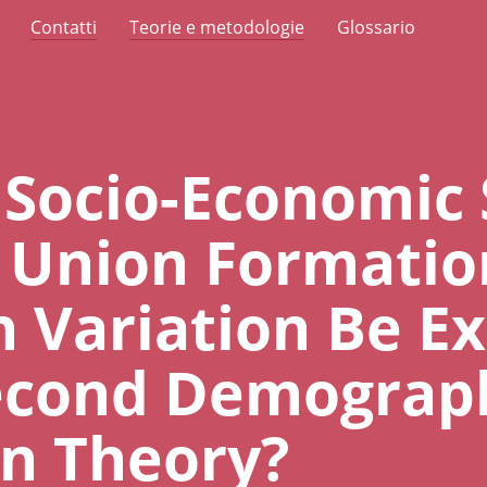
Contatti
Teorie e metodologie
Glossario
 Socio-Economic 
t Union Formatio
 Variation Be E
econd Demograp
on Theory?