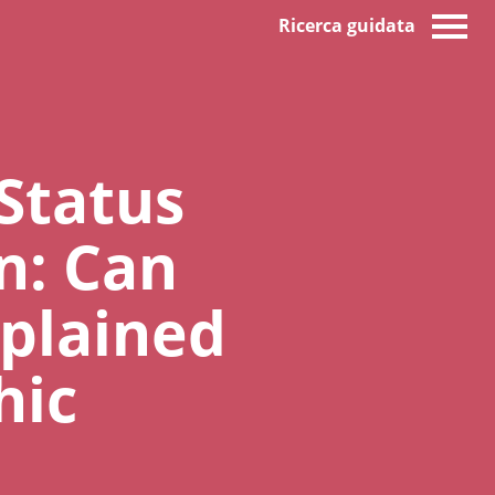
Ricerca guidata
Status
n: Can
xplained
hic