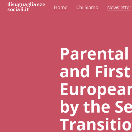
disuguaglianze
Home
Chi Siamo
Newsletter
sociali.it
Parental
and Firs
European
by the S
Transiti