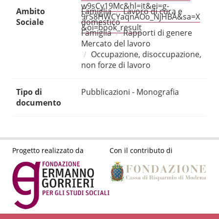
w9sCy19Mc&hl=it&ei=g-
Ambito
Famiglia
Lavoro di cura e
9rS8HWCYaqnAOo_NjHBA&sa=X
Sociale
domestico
&oi=book_result
Famiglia
Rapporti di genere
Mercato del lavoro
Occupazione, disoccupazione,
non forze di lavoro
Tipo di
Pubblicazioni - Monografia
documento
Progetto realizzato da
Con il contributo di