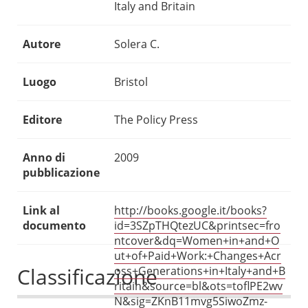
Italy and Britain
Autore
Solera C.
Luogo
Bristol
Editore
The Policy Press
Anno di
2009
pubblicazione
Link al
http://books.google.it/books?
documento
id=3SZpTHQtezUC&printsec=fro
ntcover&dq=Women+in+and+O
ut+of+Paid+Work:+Changes+Acr
Classificazione
oss+Generations+in+Italy+and+B
ritain&source=bl&ots=toflPE2wv
N&sig=ZKnB11mvg5SiwoZmz-