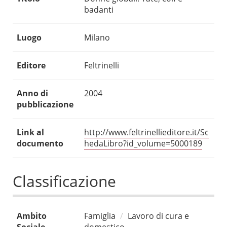
badanti
Luogo
Milano
Editore
Feltrinelli
Anno di
2004
pubblicazione
Link al
http://www.feltrinellieditore.it/Sc
documento
hedaLibro?id_volume=5000189
Classificazione
Ambito
Famiglia
Lavoro di cura e