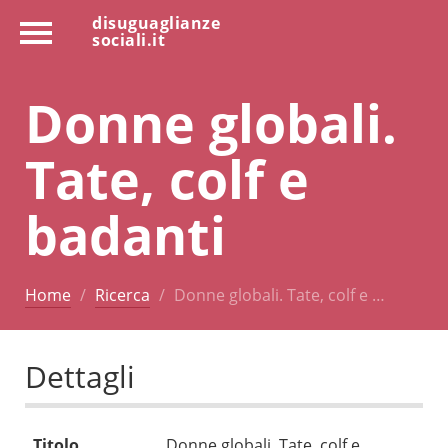
disuguaglianze
sociali.it
Donne globali.
Tate, colf e
badanti
Home
Ricerca
Donne globali. Tate, colf e …
Dettagli
Titolo
Donne globali. Tate, colf e