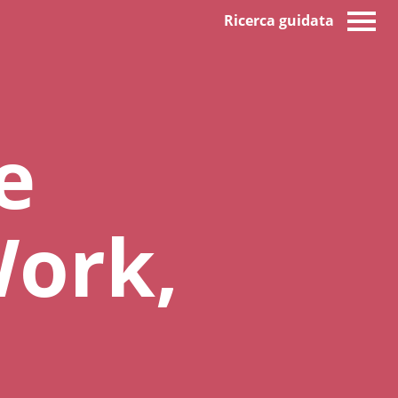
Ricerca guidata
e
Work,