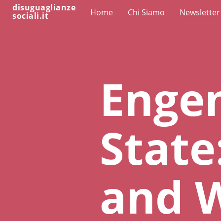
disuguaglianze
Home
Chi Siamo
Newsletter
sociali.it
Engen
State
and W