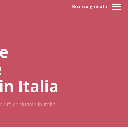
Ricerca guidata
Le
e
in Italia
lità coniugale in Italia