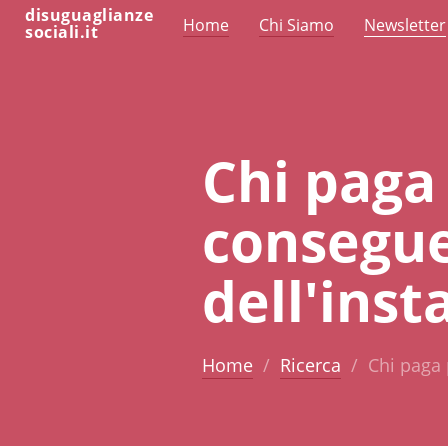
disuguaglianze
Home
Chi Siamo
Newsletter
sociali.it
Chi paga 
consegu
dell'inst
Home
Ricerca
Chi paga 