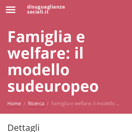
disuguaglianze
sociali.it
Famiglia e
welfare: il
modello
sudeuropeo
Home
Ricerca
Famiglia e welfare: il modello …
Dettagli