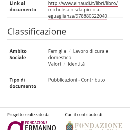
Link al
http://www.einaudi.it/libri/libro/
documento
michele-ainis/la-piccola-
eguaglianza/978880622040
Classificazione
Ambito
Famiglia
Lavoro di cura e
Sociale
domestico
Valori
Identità
Tipo di
Pubblicazioni - Contributo
documento
Progetto realizzato da
Con il contributo di