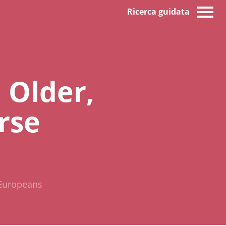
Ricerca guidata
 Older,
rse
 Europeans