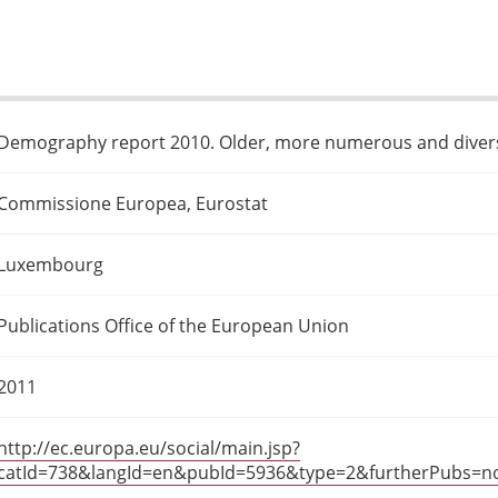
Demography report 2010. Older, more numerous and dive
Commissione Europea, Eurostat
Luxembourg
Publications Office of the European Union
2011
http://ec.europa.eu/social/main.jsp?
catId=738&langId=en&pubId=5936&type=2&furtherPubs=n