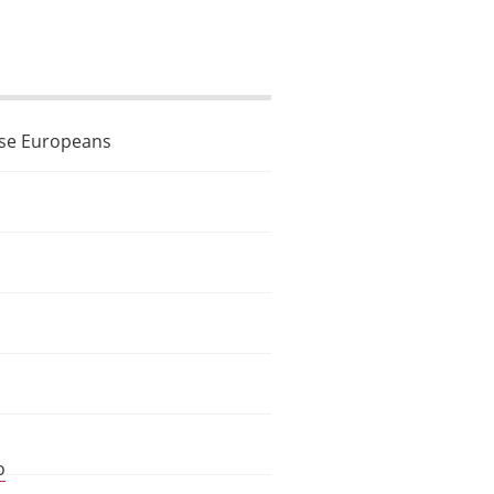
rse Europeans
o