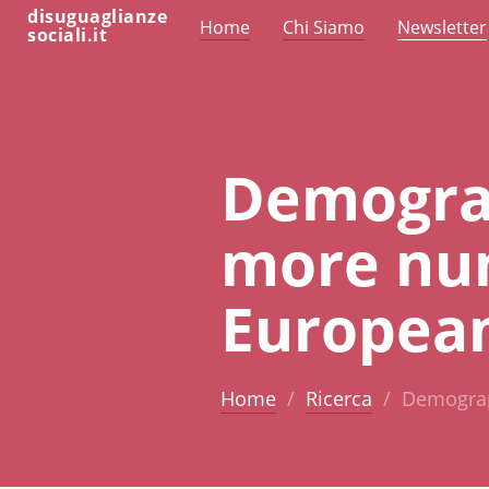
disuguaglianze
Home
Chi Siamo
Newsletter
sociali.it
Demograp
more nu
Europea
Home
Ricerca
Demograp