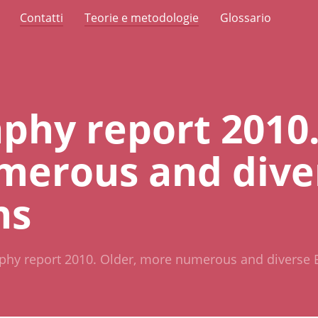
Contatti
Teorie e metodologie
Glossario
hy report 2010.
merous and dive
ns
hy report 2010. Older, more numerous and diverse