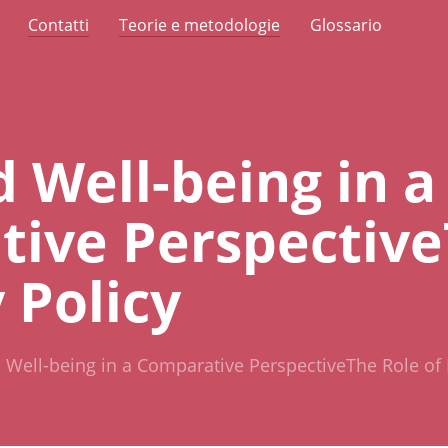
Contatti
Teorie e metodologie
Glossario
 Well-being in a
ive Perspective
 Policy
Well-being in a Comparative PerspectiveThe Role of 