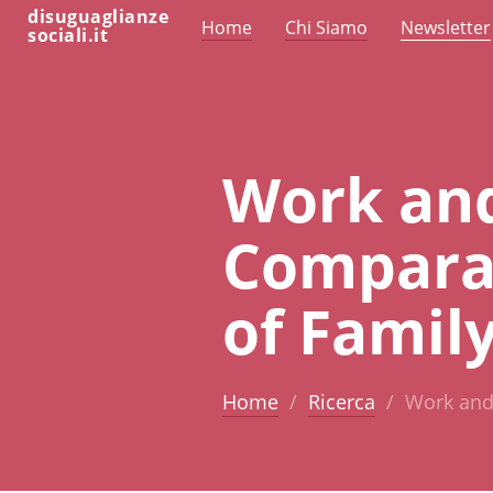
disuguaglianze
Home
Chi Siamo
Newsletter
sociali.it
Work and
Comparat
of Family
Home
Ricerca
Work and 