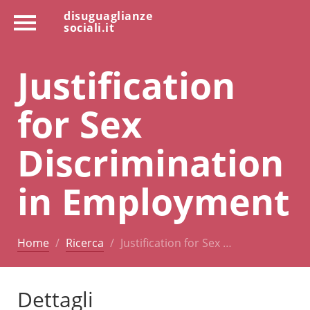
disuguaglianze
sociali.it
Justification
for Sex
Discrimination
in Employment
Home
Ricerca
Justification for Sex …
Dettagli