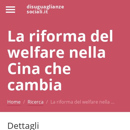
disuguaglianze
sociali.it
La riforma del
welfare nella
Cina che
cambia
Home
Ricerca
La riforma del welfare nella …
Dettagli