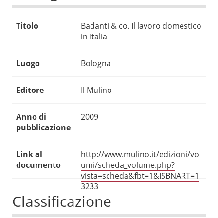
Titolo
Badanti & co. Il lavoro domestico
in Italia
Luogo
Bologna
Editore
Il Mulino
Anno di
2009
pubblicazione
Link al
http://www.mulino.it/edizioni/vol
documento
umi/scheda_volume.php?
vista=scheda&fbt=1&ISBNART=1
3233
Classificazione