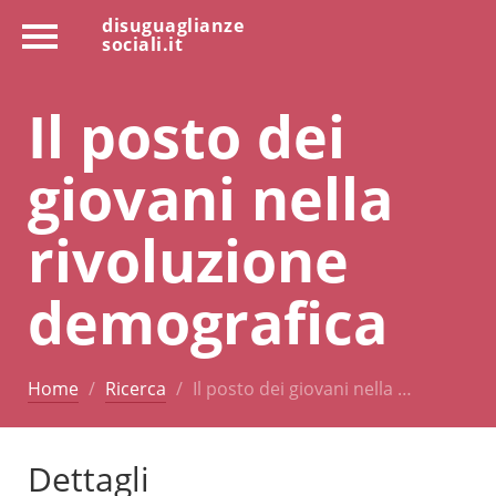
disuguaglianze
sociali.it
Il posto dei
giovani nella
rivoluzione
demografica
Home
Ricerca
Il posto dei giovani nella …
Dettagli