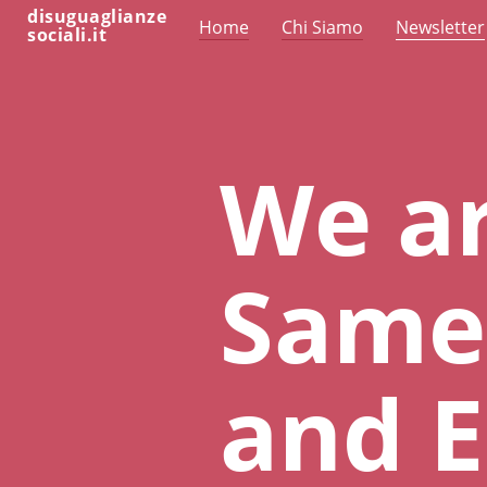
disuguaglianze
Home
Chi Siamo
Newsletter
sociali.it
We ar
Same-
and E