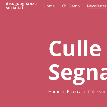
disuguaglianze
Home
Chi Siamo
Newsletter
sociali.it
Culle 
Segna
Home
Ricerca
Culle vuot