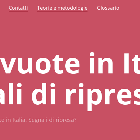
Contatti
Teorie e metodologie
Glossario
vuote in It
li di ripre
e in Italia. Segnali di ripresa?